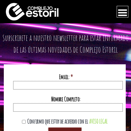
CONTACTO
Subscribete a nuestro newsletter para estar informado
de las últimas novedades de Complejo Estoril
A DOMICILIO
Email:
*
RESERVAS
Nombre Completo:
EVENTOS
Confirmo que estoy de acuerdo con el
AVISO LEGAL
CARTAS