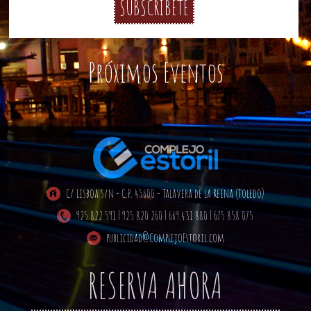
INICIO
Próximos Eventos
C/ Lisboa s/n - C.P. 45600 - Talavera de la Reina (Toledo)
925 822 591 | 925 820 260 | 669 431 880 | 675 858 075
publicidad@ComplejoEstoril.com
RESERVA AHORA